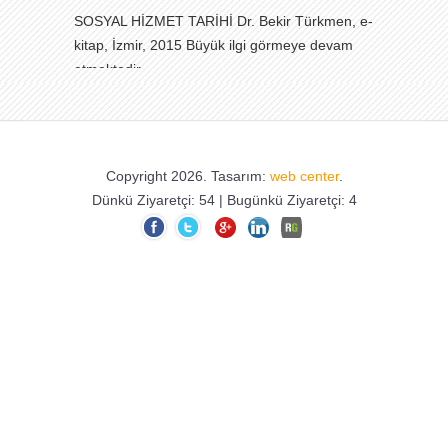
SOSYAL HİZMET TARİHİ Dr. Bekir Türkmen, e-
kitap, İzmir, 2015 Büyük ilgi görmeye devam
etmektedir.
28.05.2023 Tarihinde yapılan
Cumhurbaşkanlığı II. Tur Seçimlerini de
Copyright 2026. Tasarım:
web center
.
Cumhurbaşkanımız Sayın Recep Tayyip
Dünkü Ziyaretçi: 54 | Bugünkü Ziyaretçi: 4
ERDOĞAN kazandı. Zat-ı Devletlerini ve Büyük
Türk Milletini tebrik ediyorum. Hayırlı olsun.