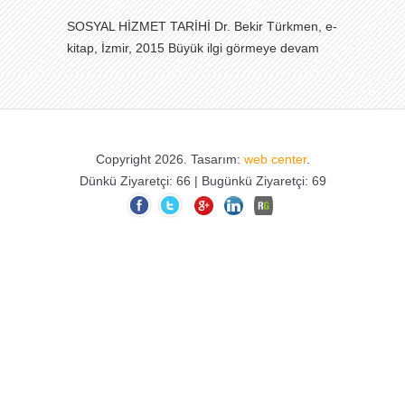
SOSYAL HİZMET TARİHİ Dr. Bekir Türkmen, e-
kitap, İzmir, 2015 Büyük ilgi görmeye devam
etmektedir.
28.05.2023 Tarihinde yapılan
Cumhurbaşkanlığı II. Tur Seçimlerini de
Copyright 2026. Tasarım:
web center
.
Cumhurbaşkanımız Sayın Recep Tayyip
Dünkü Ziyaretçi: 66 | Bugünkü Ziyaretçi: 69
ERDOĞAN kazandı. Zat-ı Devletlerini ve Büyük
Türk Milletini tebrik ediyorum. Hayırlı olsun.