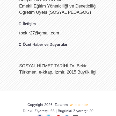
Emekli Eğitim Yöneticiliği ve Deneticiliği
Öğretim Üyesi (SOSYAL PEDAGOG)
İletişim
tbekir27@gmail.com
Özet Haber ve Duyurular
SOSYAL HİZMET TARİHİ Dr. Bekir
Türkmen, e-kitap, İzmir, 2015 Büyük ilgi
görmeye devam etmektedir.
28.05.2023 Tarihinde yapılan
Cumhurbaşkanlığı II. Tur Seçimlerini de
Copyright 2026. Tasarım:
web center
.
Cumhurbaşkanımız Sayın Recep Tayyip
Dünkü Ziyaretçi: 66 | Bugünkü Ziyaretçi: 20
ERDOĞAN kazandı. Zat-ı Devletlerini