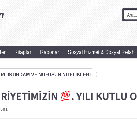
n
ler
Kitaplar
Raporlar
Sosyal Hizmet & Sosyal Refah
İ, İSTİHDAM VE NÜFUSUN NİTELİKLERİ
6561