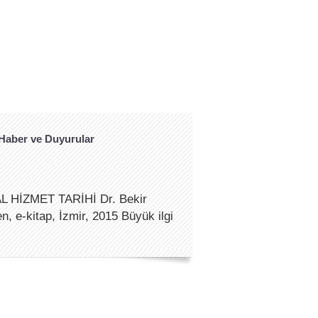
aber ve Duyurular
 HİZMET TARİHİ Dr. Bekir
, e-kitap, İzmir, 2015 Büyük ilgi
e devam etmektedir.
023 Tarihinde yapılan
aşkanlığı II. Tur Seçimlerini de
başkanımız Sayın Recep Tayyip