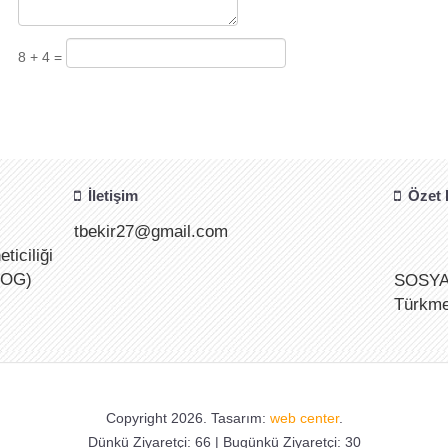
8 + 4 =
İletişim
Özet H
tbekir27@gmail.com
ticiliği
SOSYAL
GOG)
Türkmen
görmey
28.05.2
Cumhurb
Copyright 2026. Tasarım:
web center
.
Cumhur
Dünkü Ziyaretçi: 66 | Bugünkü Ziyaretçi: 30