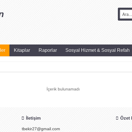
n
ler
Kitaplar
Raporlar
Sosyal Hizmet & Sosyal Refah
İçerik bulunamadı
İletişim
Özet H
tbekir27@gmail.com