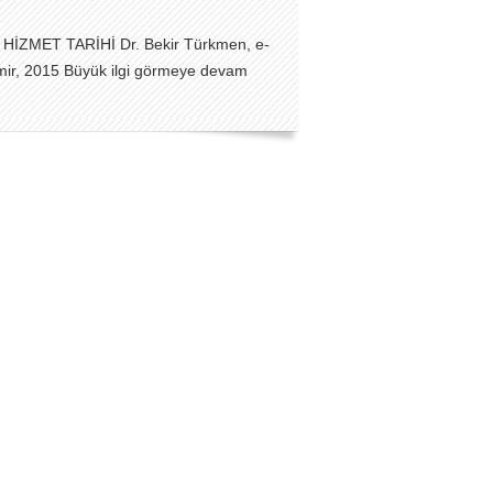
HİZMET TARİHİ Dr. Bekir Türkmen, e-
zmir, 2015 Büyük ilgi görmeye devam
ir.
23 Tarihinde yapılan
şkanlığı II. Tur Seçimlerini de
aşkanımız Sayın Recep Tayyip
 kazandı. Zat-ı Devletlerini ve Büyük
etini tebrik ediyorum. Hayırlı olsun.