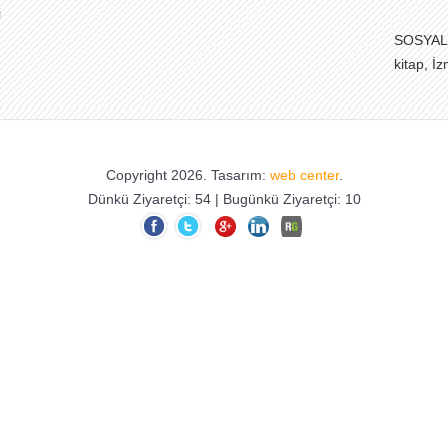
i
SOSYAL 
kitap, İ
etmekted
28.05.20
Copyright 2026. Tasarım:
web center
.
Cumhurba
Dünkü Ziyaretçi: 54 | Bugünkü Ziyaretçi: 10
Cumhurb
ERDOĞAN
Türk Mill