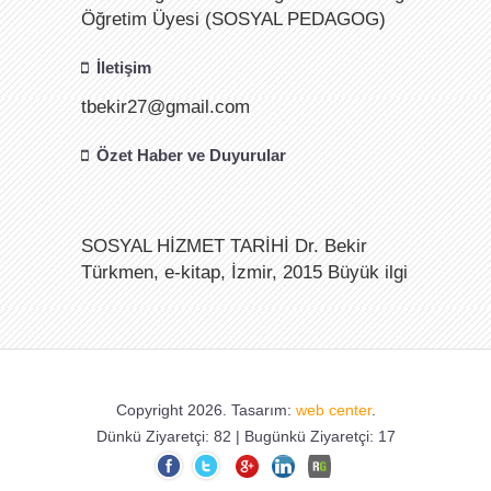
Öğretim Üyesi (SOSYAL PEDAGOG)
İletişim
tbekir27@gmail.com
Özet Haber ve Duyurular
SOSYAL HİZMET TARİHİ Dr. Bekir
Türkmen, e-kitap, İzmir, 2015 Büyük ilgi
görmeye devam etmektedir.
28.05.2023 Tarihinde yapılan
Cumhurbaşkanlığı II. Tur Seçimlerini de
Copyright 2026. Tasarım:
web center
.
Cumhurbaşkanımız Sayın Recep Tayyip
Dünkü Ziyaretçi: 82 | Bugünkü Ziyaretçi: 17
ERDOĞAN kazandı. Zat-ı Devletlerini
ve Büyük Türk Milletini tebrik ediyorum.