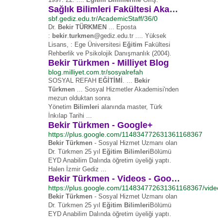
Sağlık Bilimleri Fakültesi Akademik Kadro
sbf.gediz.edu.tr/AcademicStaff/36/0
Dr.
Bekir TÜRKMEN
... Eposta
:
bekir
.
turkmen
@gediz.edu.tr .... Yüksek
Lisans, : Ege Üniversitesi
Eğitim
Fakültesi
Rehberlik ve Psikolojik Danışmanlık (2004).
Bekir Türkmen - Milliyet Blog
blog.milliyet.com.tr/sosyalrefah
SOSYAL REFAH
EĞİTİMİ
. ...
Bekir
Türkmen
... Sosyal Hizmetler Akademisi'nden
mezun olduktan sonra
Yönetim
Bilimleri
alanında master, Türk
İnkılap Tarihi ...
Bekir Türkmen - Google+
https://plus.google.com/114834772631361168367
Bekir Türkmen
- Sosyal Hizmet Uzmanı olan
Dr. Türkmen 25 yıl
Eğitim Bilimleri
Bölümü
EYD Anabilim Dalında öğretim üyeliği yaptı.
Halen İzmir Gediz ...
Bekir Türkmen - Videos - Google+
https://plus.google.com/114834772631361168367/vide
Bekir Türkmen
- Sosyal Hizmet Uzmanı olan
Dr. Türkmen 25 yıl
Eğitim Bilimleri
Bölümü
EYD Anabilim Dalında öğretim üyeliği yaptı.