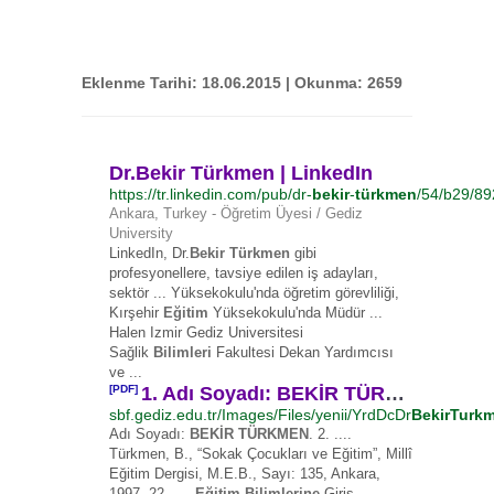
Eklenme Tarihi: 18.06.2015 | Okunma: 2659
Dr.Bekir Türkmen | LinkedIn
https://tr.linkedin.com/pub/dr-
bekir
-
türkmen
/54/b29/89
Ankara, Turkey - ‎Öğretim Üyesi / Gediz
University
LinkedIn, Dr.
Bekir Türkmen
gibi
profesyonellere, tavsiye edilen iş adayları,
sektör ... Yüksekokulu'nda öğretim görevliliği,
Kırşehir
Eğitim
Yüksekokulu'nda Müdür ...
Halen Izmir Gediz Universitesi
Sağlik
Bilimleri
Fakultesi Dekan Yardımcısı
ve ...
[PDF]
1. Adı Soyadı: BEKİR TÜRKMEN 2. Doğum Tarihi: 01.01 ...
sbf.gediz.edu.tr/Images/Files/yenii/YrdDcDr
BekirTurk
Adı Soyadı:
BEKİR TÜRKMEN
. 2. ....
Türkmen, B., “Sokak Çocukları ve Eğitim”, Millî
Eğitim Dergisi, M.E.B., Sayı: 135, Ankara,
1997. 22. ....
Eğitim Bilimlerine
Giriş.