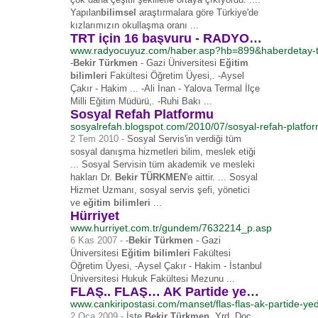
Yapılan
bilimsel
araştırmalara göre Türkiye'de
kızlarımızın okullaşma oranı ...
TRT için 16 başvuru - RADYOCUYUZ.COM
www.radyocuyuz.com/haber.asp?hb=899&haberdetay-trt
-
Bekir Türkmen
- Gazi Üniversitesi
Eğitim
bilimleri
Fakültesi Öğretim Üyesi,. -
Aysel
Çakır - Hakim ... -Ali İnan - Yalova Termal İlçe
Milli Eğitim Müdürü,. -Ruhi Bakı ...
Sosyal Refah Platformu
sosyalrefah.blogspot.com/2010/07/sosyal-refah-platfo
2 Tem 2010 -
Sosyal Servis'in verdiği tüm
sosyal danışma hizmetleri bilim, meslek etiği
... Sosyal Servisin tüm akademik ve mesleki
hakları Dr.
Bekir TÜRKMEN
'e aittir. ... Sosyal
Hizmet Uzmanı, sosyal servis şefi, yönetici
ve
eğitim bilimleri
...
Hürriyet
www.hurriyet.com.tr/gundem/7632214_p.asp
6 Kas 2007 -
-
Bekir Türkmen
- Gazi
Üniversitesi
Eğitim bilimleri
Fakültesi
Öğretim Üyesi, -Aysel Çakır - Hakim - İstanbul
Üniversitesi Hukuk Fakültesi Mezunu ...
FLAŞ.. FLAŞ… AK Partide yedinci aday! - Çankırı Postası
www.cankiripostasi.com/manset/flas-flas-ak-partide-ye
2 Oca 2009 -
İşte
Bekir Türkmen
. Yrd. Doç.