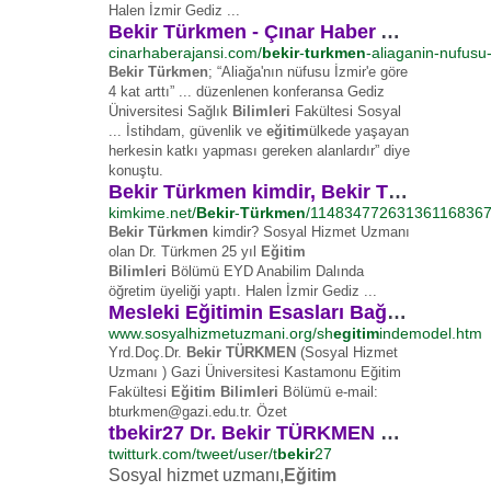
Halen İzmir Gediz ...
Bekir Türkmen - Çınar Haber Ajansı
cinarhaberajansi.com/
bekir
-
turkmen
-aliaganin-nufusu-
Bekir Türkmen
; “Aliağa'nın nüfusu İzmir'e göre
4 kat arttı” ... düzenlenen konferansa Gediz
Üniversitesi Sağlık
Bilimleri
Fakültesi Sosyal
... İstihdam, güvenlik ve
eğitim
ülkede yaşayan
herkesin katkı yapması gereken alanlardır” diye
konuştu.
Bekir Türkmen kimdir, Bekir Türkmen resimleri, fotoğrafları ...
kimkime.net/
Bekir
-
Türkmen
/11483477263136116836
Bekir Türkmen
kimdir? Sosyal Hizmet Uzmanı
olan Dr. Türkmen 25 yıl
Eğitim
Bilimleri
Bölümü EYD Anabilim Dalında
öğretim üyeliği yaptı. Halen İzmir Gediz ...
Mesleki Eğitimin Esasları Bağlamında Sosyal Hizmet ...
www.sosyalhizmetuzmani.org/sh
egitim
indemodel.htm
Yrd.Doç.Dr.
Bekir TÜRKMEN
(Sosyal Hizmet
Uzmanı ) Gazi Üniversitesi Kastamonu Eğitim
Fakültesi
Eğitim Bilimleri
Bölümü e-mail:
bturkmen@gazi.edu.
tr. Özet
tbekir27 Dr. Bekir TÜRKMEN Tweetleri Twitter da Türkçe ...
twitturk.com/tweet/user/t
bekir
27
Sosyal hizmet uzmanı,
Eğitim