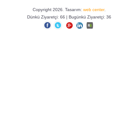
Cumhurbaşkanlığı II. Tur Seçimlerini de
Cumhurbaşkanımız Sayın Recep Tayyip
Copyright 2026. Tasarım:
web center
.
ERDOĞAN kazandı. Zat-ı Devletlerini
Dünkü Ziyaretçi: 66 | Bugünkü Ziyaretçi: 36
ve Büyük Türk Milletini tebrik ediyorum.
Hayırlı olsun.