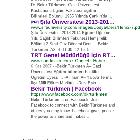
Dr.
Bekir Türkmen
. Gazi Üniversitesi
Kastamonu Eğitim Fakültesi
Eğitim
Bilimleri
Bölümü. 1955 Yılında Çankırı'da ...
Şifa Üniversitesi 2013-2014 Eğitim-Öğretim Yılı Sağlık ...
[PDF]
www.sifauniversity.com/Images/Dosya/Ders/Hem2-7.pd
Şifa Üniversitesi 2013-2014
Eğitim
-Öğretim
Yılı. Sağlık
Bilimleri
Fakültesi Hemşirelik
Bölümü 2.Sınıf Güz Dönemi Ders ...
Bekir
Türkmen
. A2. 4. 11.30. 12.15. 5.
TRT Genel Müdürlüğü İçin RTÜK'e 16 Kişi Başvurdu
www.sondakika.com › Güncel › Haber
6 Kas 2007 -
-
Bekir Türkmen
Â– Gazi
Üniversitesi
Eğitim bilimleri
Fakültesi
Öğretim Üyesi, ... -
Ali İnan Â– Yalova Termal
İlçe Milli Eğitim Müdürü,. -Ruhi Bakı ...
Bekir Türkmen | Facebook
https://www.facebook.com/bkr
turkmen
Bekir Türkmen
is on Facebook. Join
Facebook to connect with
Bekir Türkmen
and
others you may know. Facebook gives people
the power to share and makes
...