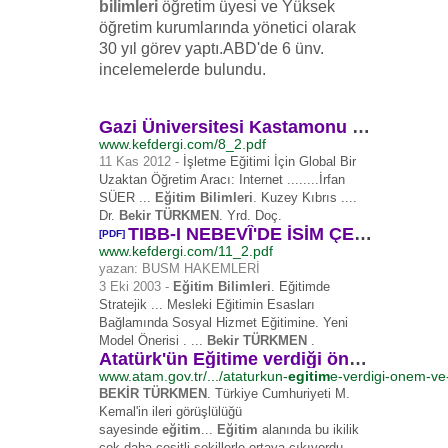
bilimleri
öğretim üyesi ve Yüksek
öğretim kurumlarında yönetici olarak
30 yıl görev yaptı.ABD'de 6 ünv.
incelemelerde bulundu.
Gazi Üniversitesi Kastamonu Eğitim Dergisi Gazi ... - K-dergi
www.kefdergi.com/8_2.pdf
11 Kas 2012 -
İşletme Eğitimi İçin Global Bir
Uzaktan Öğretim Aracı: Internet ........İrfan
SÜER ...
Eğitim Bilimleri
. Kuzey Kıbrıs ....
Dr.
Bekir TÜRKMEN
. Yrd. Doç.
TIBB-I NEBEVÎ'DE İSİM ÇEKİMİ EKLERİ - K-dergi
[PDF]
www.kefdergi.com/11_2.pdf
yazan: BUSM HAKEMLERİ
3 Eki 2003 -
Eğitim Bilimleri
. Eğitimde
Stratejik ... Mesleki Eğitimin Esasları
Bağlamında Sosyal Hizmet Eğitimine. Yeni
Model Önerisi . ...
Bekir TÜRKMEN
.
Atatürk'ün Eğitime verdiği önem ve İnebolu'da Eğitim Durumu
www.atam.gov.tr/.../ataturkun-
egitim
e-verdigi-onem-ve
BEKİR TÜRKMEN
. Türkiye Cumhuriyeti M.
Kemal'in ileri görüşlülüğü
sayesinde
eğitim
...
Eğitim
alanında bu ikilik
çok daha çeşitli şekillerle ortaya çıkıyordu. ....